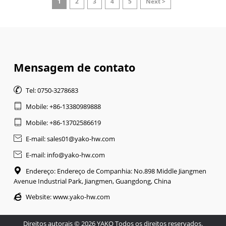
1
2
3
4
5
Next >
Mensagem de contato

Tel: 0750-3278683

Mobile: +86-13380989888

Mobile: +86-13702586619

E-mail: sales01@yako-hw.com

E-mail: info@yako-hw.com

Endereço: Endereço de Companhia: No.898 Middle Jiangmen
Avenue Industrial Park, Jiangmen, Guangdong, China

Website:
www.yako-hw.com
Direitos autorais © 2026 YAKO Todos os direitos reservados.