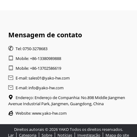
Mensagem de contato

Tel: 0750-3278683

Mobile: +86-13380989888

Mobile: +86-13702586619

E-mail: sales01@yako-hw.com

E-mail: info@yako-hw.com

Endereço: Endereço de Companhia: No.898 Middle Jiangmen
Avenue Industrial Park, Jiangmen, Guangdong, China

Website:
www.yako-hw.com
Direitos autorais © 2026 YAKO Todos os direitos reservados.
Lar
Categoria
Sobre
Notícias
Investigação
Mapa do site