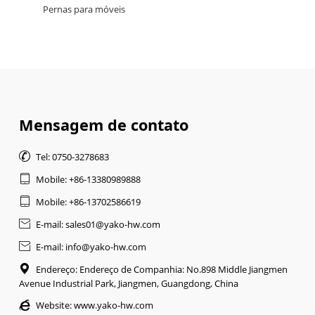
Pernas para móveis
Mensagem de contato

Tel: 0750-3278683

Mobile: +86-13380989888

Mobile: +86-13702586619

E-mail: sales01@yako-hw.com

E-mail: info@yako-hw.com

Endereço: Endereço de Companhia: No.898 Middle Jiangmen
Avenue Industrial Park, Jiangmen, Guangdong, China

Website:
www.yako-hw.com