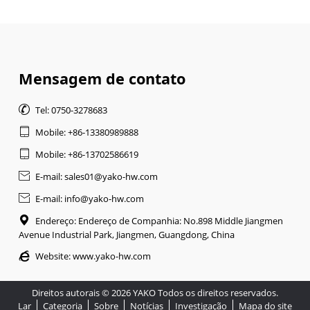
Mensagem de contato

Tel: 0750-3278683

Mobile: +86-13380989888

Mobile: +86-13702586619

E-mail: sales01@yako-hw.com

E-mail: info@yako-hw.com

Endereço: Endereço de Companhia: No.898 Middle Jiangmen
Avenue Industrial Park, Jiangmen, Guangdong, China

Website:
www.yako-hw.com
Direitos autorais © 2026 YAKO Todos os direitos reservados.
Lar
Categoria
Sobre
Notícias
Investigação
Mapa do site