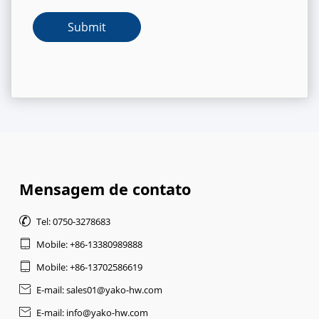
Mensagem de contato

Tel: 0750-3278683

Mobile: +86-13380989888

Mobile: +86-13702586619

E-mail: sales01@yako-hw.com

E-mail: info@yako-hw.com